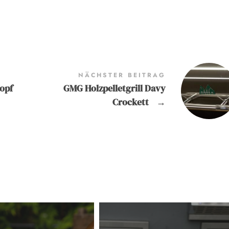
NÄCHSTER BEITRAG
opf
GMG Holzpelletgrill Davy
Crockett
→