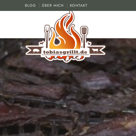
BLOG
ÜBER MICH
KONTAKT
tobiasgrillt.de
Der Grill und BBQ Blog
REZEPT
RIN