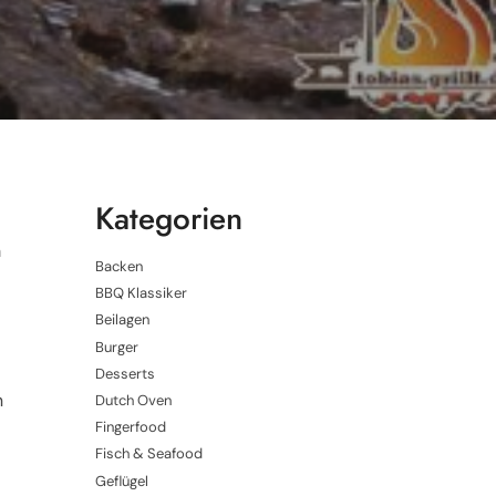
Kategorien
m
Backen
BBQ Klassiker
Beilagen
Burger
Desserts
n
Dutch Oven
Fingerfood
Fisch & Seafood
Geflügel