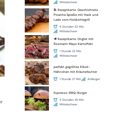
Mittelschwer
📝 Rezeptkarte: Geschichtete
Picanha Spieße mit Hack und
Lado vom Holzkohlegrill
6 Stunden 52 Min.
Mittelschwer
🥩 Rezeptkarte: Onglet mit
Rosmarin Mayo Kartoffeln
1 Stunde 32 Min.
Mittelschwer
perfekt gegrilltes Kikok-
Hähnchen mit Kräuterbutter
1 Stunde 37 Min.
Anfänger
Espresso-BBQ-Burger
5 Stunden 45 Min.
er
Mittelschwer