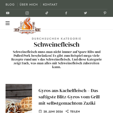
BLOG
ÜBER MICH
KONTAKT
tobiasgrillt.de
Der
DURCHSUCHEN KATEGORIE
Schweinefleisch
Grill
und
Schweinefleisch muss man nicht immer auf Spare Ribs und
BBQ
Pulled Pork beschränken! Es gibt zum Beispiel mega viele
Rezepte rund um´s das Schweinefleisch. Und diese Kategorie
Blog
zeigt Euch, was man alles mit Schweinefleisch zubereiten
kann.
Gyros aus Kachelfleisch – Das
saftigste Blitz-Gyros vom Grill
mit selbstgemachtem Zaziki
28. JUNI 2026
TEILEN