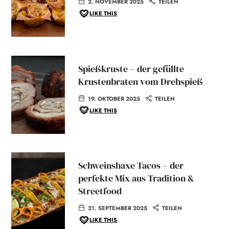
2. NOVEMBER 2025
TEILEN
LIKE THIS
Spießkruste – der gefüllte
Krustenbraten vom Drehspieß
19. OKTOBER 2025
TEILEN
LIKE THIS
Schweinshaxe Tacos – der
perfekte Mix aus Tradition &
Streetfood
21. SEPTEMBER 2025
TEILEN
LIKE THIS