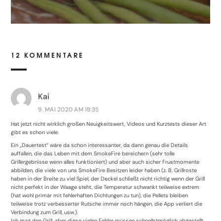
12 KOMMENTARE
Kai
9. MAI 2020 AM 18:35
Hat jetzt nicht wirklich großen Neuigkeitswert, Videos und Kurztests dieser Art
gibt es schon viele.
Ein „Dauertest“ wäre da schon interessanter, da dann genau die Details
auffallen, die das Leben mit dem SmokeFire bereichern (sehr tolle
Grillergebnisse wenn alles funktioniert) und aber auch sicher Frustmomente
abbilden, die viele von uns SmokeFire Besitzen leider haben (z. B. Grillroste
haben in der Breite zu viel Spiel, der Deckel schließt nicht richtig wenn der Grill
nicht perfekt in der Waage steht, die Temperatur schwankt teilweise extrem
(hat wohl primär mit fehlerhaften Dichtungen zu tun), die Pellets bleiben
teilweise trotz verbesserter Rutsche immer noch hängen, die App verliert die
Verbindung zum Grill, usw.).
Ich mag den Grill, aber diese vielen Fehler müssen schnellstmöglich abgestellt