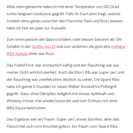
Alles oben genannte habe ich mit einer Temperatur von 120 Grad
schön langsam low&slow gegrillt. Falls Ihr Euch jetzt fragt, welche
Schalen denn genau zwischen den Flavorizer Bars und Rost passen,
habe ich hier ein paar zur Auswahl:
Zum einen passen die Gastroschalen, oder besser bekannt als GN
Schalen in der
Größe von 1/1
und zum anderem die gute alte
mittlere
IKEA Koncis
unter das Rost.
Das Pulled Pork war erstaunlich saftig und der Rauchring war aus
meiner Sicht wirklich perfekt. Auch die Short Rib war super zart und
der Rauchring war zweifelsohne deutlich zu sehen. Die Spare Ribs
habe ich ganze 5 Stunden im neuen Weber SmokeFire Pelletgrill
gegrillt. Ganz ohne Dämpfen, lediglich mit etwas Apfelsaft und
Whiskey immer mal wieder besprüht und zum Schluss mit einer
BBQ Sauce bestrichen.
Das Ergebnis war ein Traum. Super zart, etwas bissfest, aber das
Fleisch hat sich vom Knochen gelöst. Ein Traum vom Spare Ribs.