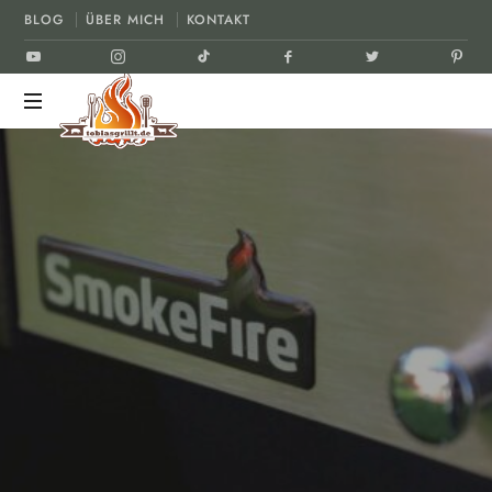
BLOG
ÜBER MICH
KONTAKT
tobiasgrillt.de
Der
Grill
und
BBQ
Blog
REZEPT
TIPPS & TEST´S
8. MAI 2020
12 KOMMENTARE
TEILEN
LIKE THIS