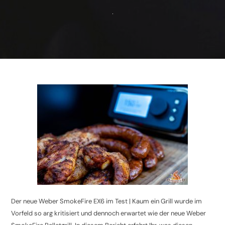
Der neue Weber SmokeFire EX6 im Test | Kaum ein Grill wurde im
Vorfeld so arg kritisiert und dennoch erwartet wie der neue Weber