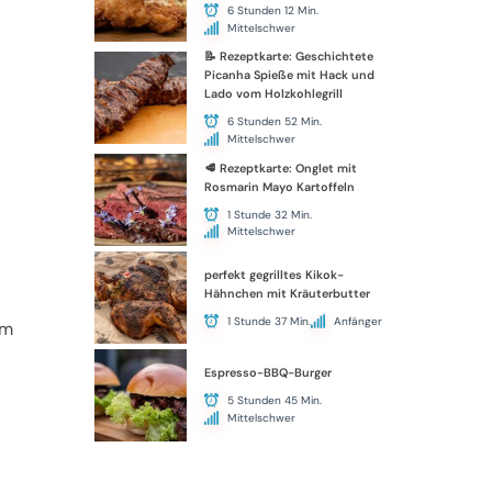
6 Stunden 12 Min.
Mittelschwer
📝 Rezeptkarte: Geschichtete
Picanha Spieße mit Hack und
Lado vom Holzkohlegrill
6 Stunden 52 Min.
Mittelschwer
🥩 Rezeptkarte: Onglet mit
Rosmarin Mayo Kartoffeln
1 Stunde 32 Min.
Mittelschwer
perfekt gegrilltes Kikok-
Hähnchen mit Kräuterbutter
1 Stunde 37 Min.
Anfänger
am
Espresso-BBQ-Burger
5 Stunden 45 Min.
Mittelschwer