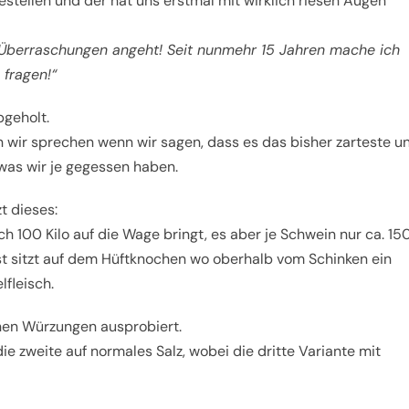
estellen und der hat uns erstmal mit wirklich riesen Augen
e Überraschungen angeht! Seit nunmehr 15 Jahren mache ich
 fragen!“
bgeholt.
 wir sprechen wenn wir sagen, dass es das bisher zarteste u
was wir je gegessen haben.
t dieses:
h 100 Kilo auf die Wage bringt, es aber je Schwein nur ca. 15
st sitzt auf dem Hüftknochen wo oberhalb vom Schinken ein
lfleisch.
enen Würzungen ausprobiert.
 die zweite auf normales Salz, wobei die dritte Variante mit