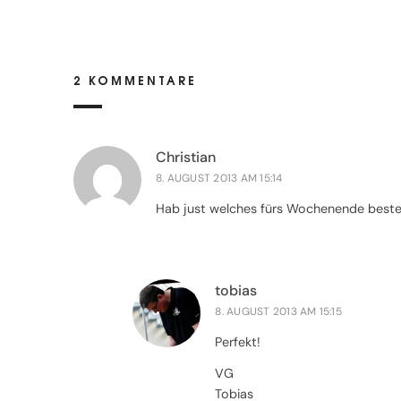
2 KOMMENTARE
Christian
8. AUGUST 2013 AM 15:14
Hab just welches fürs Wochenende bestel
tobias
8. AUGUST 2013 AM 15:15
Perfekt!
VG
Tobias