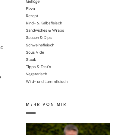
Geflügel
Pizza
Rezept
Rind- & Kalbsfleisch
Sandwiches & Wraps
Saucen & Dips
Schweinefleisch
nd
Sous Vide
Steak
Tipps & Test´s
Vegetarisch
0
Wild- und Lammfleisch
MEHR VON MIR