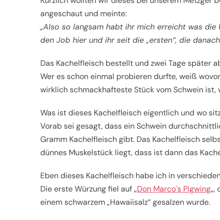
Kürzlich wollten wir dieses bei unserem Metzger b
angeschaut und meinte:
„Also so langsam habt ihr mich erreicht was di
den Job hier und ihr seit die „ersten“, die danach
Das Kachelfleisch bestellt und zwei Tage später a
Wer es schon einmal probieren durfte, weiß wovon
wirklich schmackhafteste Stück vom Schwein ist, 
Was ist dieses Kachelfleisch eigentlich und wo sitz
Vorab sei gesagt, dass ein Schwein durchschnittlic
Gramm Kachelfleisch gibt. Das Kachelfleisch selb
dünnes Muskelstück liegt, dass ist dann das Kache
Eben dieses Kachelfleisch habe ich in verschied
Die erste Würzung fiel auf „
Don Marco´s Pigwing
„,
einem schwarzem „Hawaiisalz“ gesalzen wurde.