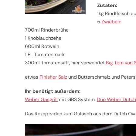
Zutaten:
1kg Rindfleisch a
5
Zwiebeln
700ml Rinderbrühe
1 Knoblauchzehe
600ml Rotwein
1 EL Tomatenmark
300ml Tomatensaft, hier verwendet
Big Tom von 
etwas
Finisher Salz
und Butterschmalz und Petersi
Ihr benötigt außerdem:
Weber Gasgrill
mit GBS System,
Duo Weber Dutch
Das Rezeptvideo zum Gulasch aus dem Dutch Oven 