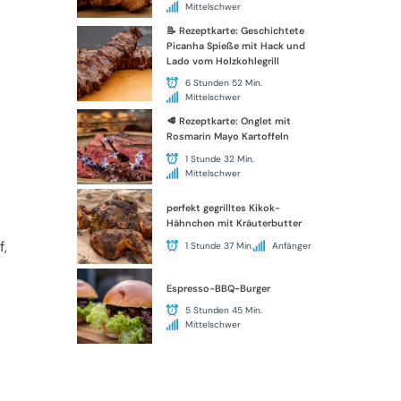
Mittelschwer
📝 Rezeptkarte: Geschichtete
Picanha Spieße mit Hack und
Lado vom Holzkohlegrill
6 Stunden 52 Min.
Mittelschwer
🥩 Rezeptkarte: Onglet mit
Rosmarin Mayo Kartoffeln
1 Stunde 32 Min.
Mittelschwer
perfekt gegrilltes Kikok-
Hähnchen mit Kräuterbutter
f,
1 Stunde 37 Min.
Anfänger
Espresso-BBQ-Burger
5 Stunden 45 Min.
Mittelschwer