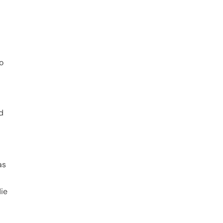
o
d
as
ie