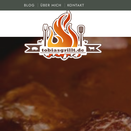
BLOG
ÜBER MICH
KONTAKT
tobiasgrillt.de
Der Grill und BBQ Blog
DUTCH O