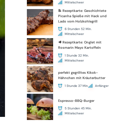
Mittelschwer
📝 Rezeptkarte: Geschichtete
Picanha Spieße mit Hack und
Lado vom Holzkohlegrill
6 Stunden 52 Min.
Mittelschwer
🥩 Rezeptkarte: Onglet mit
Rosmarin Mayo Kartoffeln
1 Stunde 32 Min.
Mittelschwer
perfekt gegrilltes Kikok-
Hähnchen mit Kräuterbutter
1 Stunde 37 Min.
Anfänger
Espresso-BBQ-Burger
5 Stunden 45 Min.
Mittelschwer