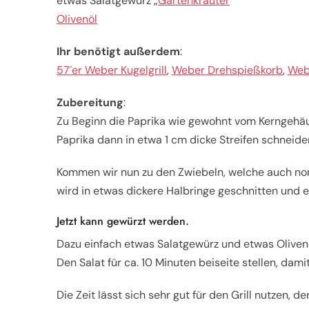
etwas Salatgewürz „
Gartenkräuter
“
Olivenöl
Ihr benötigt außerdem
:
57´er Weber Kugelgrill
,
Weber Drehspießkorb
,
Web
Zubereitung
:
Zu Beginn die Paprika wie gewohnt vom Kerngehäus
Paprika dann in etwa 1 cm dicke Streifen schneide
Kommen wir nun zu den Zwiebeln, welche auch nor
wird in etwas dickere Halbringe geschnitten und 
Jetzt kann gewürzt werden.
Dazu einfach etwas Salatgewürz und etwas Olivenö
Den Salat für ca. 10 Minuten beiseite stellen, dam
Die Zeit lässt sich sehr gut für den Grill nutzen, 