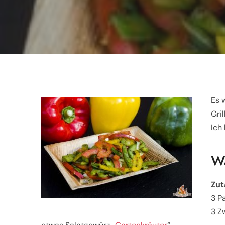
Es 
Gri
Ich 
Wa
Zut
3 P
3 Z