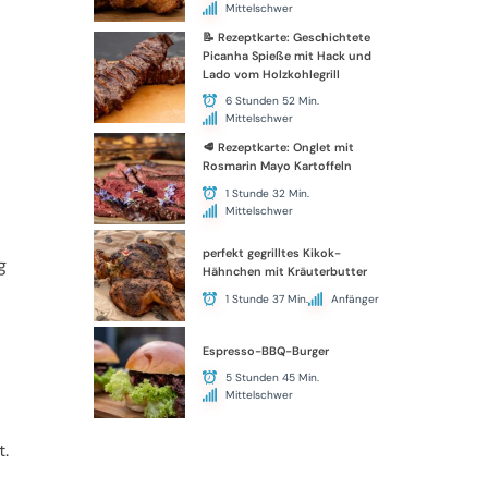
Mittelschwer
📝 Rezeptkarte: Geschichtete
Picanha Spieße mit Hack und
Lado vom Holzkohlegrill
6 Stunden 52 Min.
Mittelschwer
🥩 Rezeptkarte: Onglet mit
Rosmarin Mayo Kartoffeln
1 Stunde 32 Min.
Mittelschwer
perfekt gegrilltes Kikok-
g
Hähnchen mit Kräuterbutter
1 Stunde 37 Min.
Anfänger
Espresso-BBQ-Burger
5 Stunden 45 Min.
Mittelschwer
t.