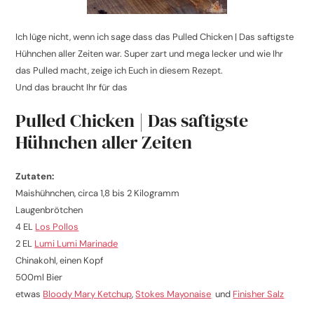
Ich lüge nicht, wenn ich sage dass das Pulled Chicken | Das saftigste
Hühnchen aller Zeiten war. Super zart und mega lecker und wie Ihr
das Pulled macht, zeige ich Euch in diesem Rezept.
Und das braucht Ihr für das
Pulled Chicken | Das saftigste
Hühnchen aller Zeiten
Zutaten:
Maishühnchen, circa 1,8 bis 2 Kilogramm
Laugenbrötchen
4 EL
Los Pollos
2 EL
Lumi Lumi Marinade
Chinakohl, einen Kopf
500ml Bier
etwas
Bloody Mary Ketchup
,
Stokes Mayonaise
und
Finisher Salz