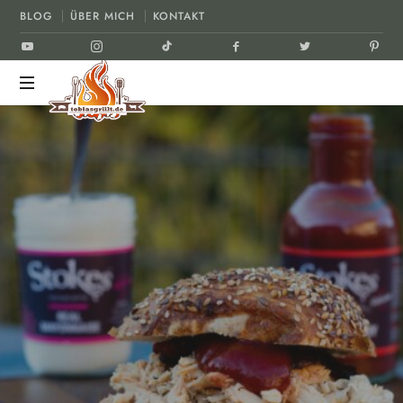
BLOG
ÜBER MICH
KONTAKT
tobiasgrillt.de
Der
Grill
und
BBQ
Blog
BBQ KLASSIKER
GEFLÜGEL
REZEPT
22. MÄRZ 2019
TEILEN
LIKE THIS