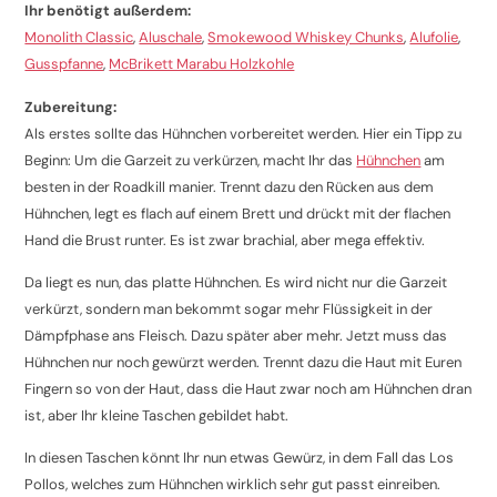
Ihr benötigt außerdem:
Monolith Classic
,
Aluschale
,
Smokewood Whiskey Chunks
,
Alufolie
,
Gusspfanne
,
McBrikett Marabu Holzkohle
Zubereitung:
Als erstes sollte das Hühnchen vorbereitet werden. Hier ein Tipp zu
Beginn: Um die Garzeit zu verkürzen, macht Ihr das
Hühnchen
am
besten in der Roadkill manier. Trennt dazu den Rücken aus dem
Hühnchen, legt es flach auf einem Brett und drückt mit der flachen
Hand die Brust runter. Es ist zwar brachial, aber mega effektiv.
Da liegt es nun, das platte Hühnchen. Es wird nicht nur die Garzeit
verkürzt, sondern man bekommt sogar mehr Flüssigkeit in der
Dämpfphase ans Fleisch. Dazu später aber mehr. Jetzt muss das
Hühnchen nur noch gewürzt werden. Trennt dazu die Haut mit Euren
Fingern so von der Haut, dass die Haut zwar noch am Hühnchen dran
ist, aber Ihr kleine Taschen gebildet habt.
In diesen Taschen könnt Ihr nun etwas Gewürz, in dem Fall das Los
Pollos, welches zum Hühnchen wirklich sehr gut passt einreiben.