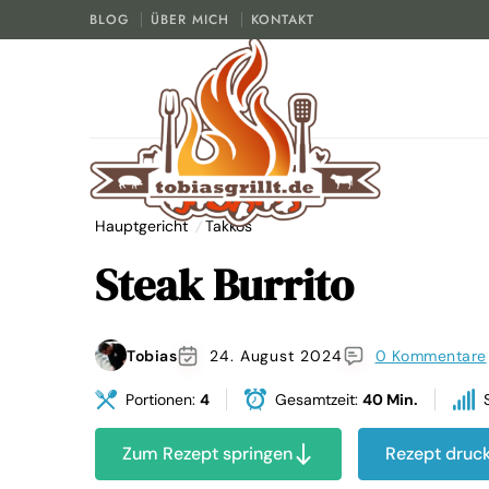
BLOG
ÜBER MICH
KONTAKT
tobiasgrillt.de
Hauptgericht
Takkos
Steak Burrito
Der Grill und BBQ Blog
Tobias
24. August 2024
0 Kommentare
Portionen:
4
Gesamtzeit:
40 Min.
Zum Rezept springen
Rezept druc