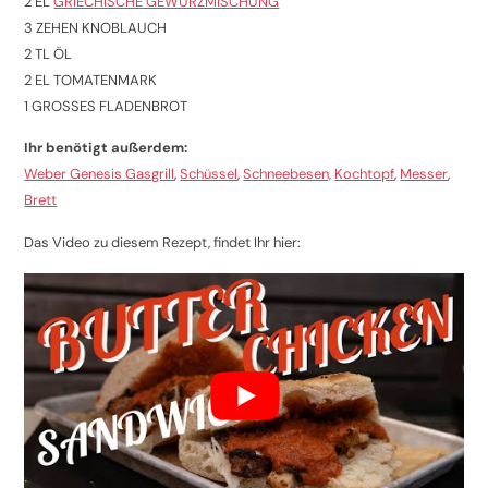
2 EL
GRIECHISCHE GEWÜRZMISCHUNG
3 ZEHEN KNOBLAUCH
2 TL ÖL
2 EL TOMATENMARK
1 GROSSES FLADENBROT
Ihr benötigt außerdem:
Weber Genesis Gasgrill
,
Schüssel
,
Schneebesen,
Kochtopf
,
Messer
,
Brett
Das Video zu diesem Rezept, findet Ihr hier: