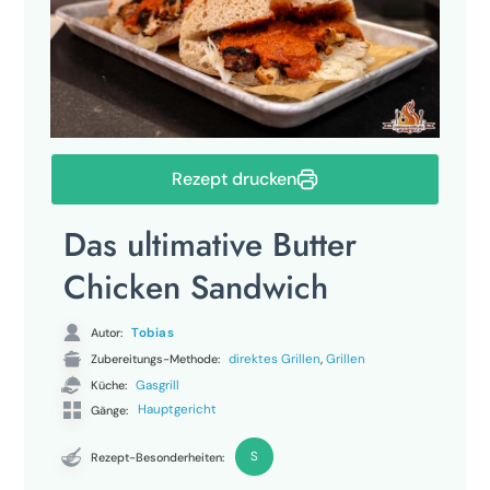
Rezept drucken
Das ultimative Butter
Chicken Sandwich
Autor:
Tobias
,
Zubereitungs-Methode:
direktes Grillen
Grillen
Küche:
Gasgrill
Hauptgericht
Gänge:
S
Rezept-Besonderheiten: