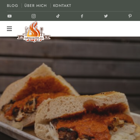
BLOG
ÜBER MICH
KONTAKT
tobiasgrillt.de
Der
Grill
und
BBQ
Blog
SANDWICHES & WRAPS
GEFLÜGEL
28. JULI 2024
TEILEN
2
LIKES