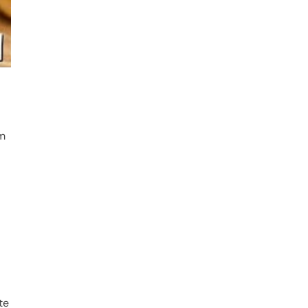
em
te