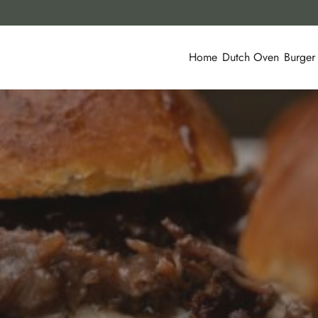
Home
Dutch Oven
Burger
DUTCH OVEN
BURGER
25. FEBRUAR 2024
TEILEN
1
LIKE