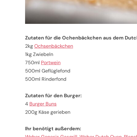
Zutaten für die Ochenbäckchen aus dem Dutc
2kg
Ochsenbäckchen
1kg Zwiebeln
750ml
Portwein
500ml Geflüglefond
500ml Rinderfond
Zutaten für den Burger:
4
Burger Buns
200g Käse gerieben
Ihr benötigt außerdem:
Weber Genesis Gasgrill
,
Weber Dutch Oven
,
Planc