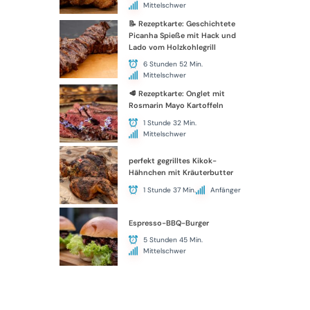
Mittelschwer
📝 Rezeptkarte: Geschichtete
Picanha Spieße mit Hack und
Lado vom Holzkohlegrill
6 Stunden 52 Min.
Mittelschwer
🥩 Rezeptkarte: Onglet mit
Rosmarin Mayo Kartoffeln
1 Stunde 32 Min.
Mittelschwer
perfekt gegrilltes Kikok-
Hähnchen mit Kräuterbutter
1 Stunde 37 Min.
Anfänger
Espresso-BBQ-Burger
5 Stunden 45 Min.
Mittelschwer