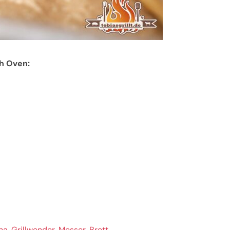
h Oven:
ha
,
Grillwender
,
Messer
,
Brett